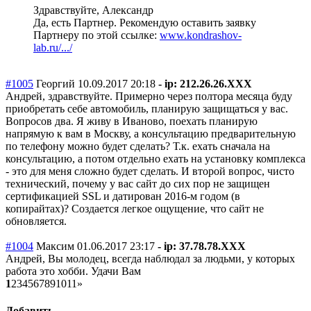
Здравствуйте, Александр
Да, есть Партнер. Рекомендую оставить заявку
Партнеру по этой ссылке:
www.kondrashov-
lab.ru/.../
#1005
Георгий
10.09.2017 20:18
- ip: 212.26.26.XXX
Андрей, здравствуйте. Примерно через полтора месяца буду
приобретать себе автомобиль, планирую защищаться у вас.
Вопросов два. Я живу в Иваново, поехать планирую
напрямую к вам в Москву, а консультацию предварительную
по телефону можно будет сделать? Т.к. ехать сначала на
консультацию, а потом отдельно ехать на установку комплекса
- это для меня сложно будет сделать. И второй вопрос, чисто
технический, почему у вас сайт до сих пор не защищен
сертификацией SSL и датирован 2016-м годом (в
копирайтах)? Создается легкое ощущение, что сайт не
обновляется.
#1004
Максим
01.06.2017 23:17
- ip: 37.78.78.XXX
Андрей, Вы молодец, всегда наблюдал за людьми, у которых
работа это хобби. Удачи Вам
1
2
3
4
5
6
7
8
9
10
11
»
Добавить