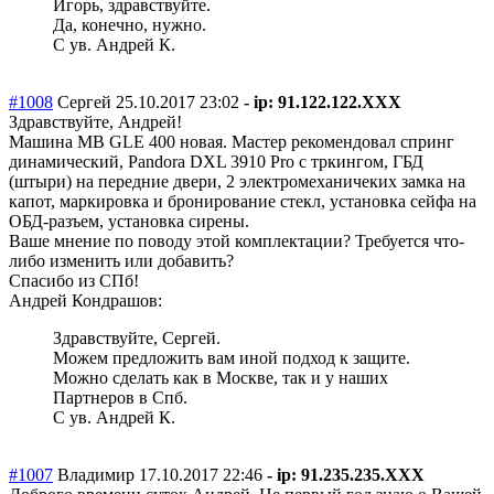
Игорь, здравствуйте.
Да, конечно, нужно.
С ув. Андрей К.
#1008
Сергей
25.10.2017 23:02
- ip: 91.122.122.XXX
Здравствуйте, Андрей!
Машина MB GLE 400 новая. Мастер рекомендовал спринг
динамический, Pandora DXL 3910 Pro с тркингом, ГБД
(штыри) на передние двери, 2 электромеханиче
ких замка на
капот, маркировка и бронирование стекл, установка сейфа на
ОБД-разъем, установка сирены.
Ваше мнение по поводу этой комплектации? Требуется что-
либо изменить или добавить?
Спасибо из СПб!
Андрей Кондрашов:
Здравствуйте, Сергей.
Можем предложить вам иной подход к защите.
Можно сделать как в Москве, так и у наших
Партнеров в Спб.
С ув. Андрей К.
#1007
Владимир
17.10.2017 22:46
- ip: 91.235.235.XXX