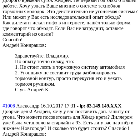
Доброго времени суток Андрей. Не первый год знаю о Вашей
работе. Хочу узнать Ваше мнение о системе техноблок
тормозных колодок. Это действительно не угоняемая система?
Или может у Вас есть исследовательск
ий опыт обхода?
Как дилетант искал инфо в интернете, нашёл только форум,
где говорят что обходят. Если Вас не затруднит, оставьте
комментарий из опыта?
Спасибо!
Андрей Кондрашов:
Здравствуйте, Владимир.
По опыту точно скажу, что:
1. Не стоит лезть в тормозную систему автомобиля
2. Угонщику не составит труда разблокировать
тормозной контур, просто перекусив его и уехать
тормозя ручником.
С ув. Андрей К.
#1006
Александр
16.10.2017 17:31
- ip: 83.149.149.XXX
Добрый день! Андрей, хочу у вас поставить доп. защиту от
угона. Что можете посоветовать для Хёндэ крета? Диллером
уже была установлена старлайн а 93. Есть ли у вас партнёр в
нижнем Новгороде? И сколько это будет стоить? Спасибо !
Андрей Кондрашов: