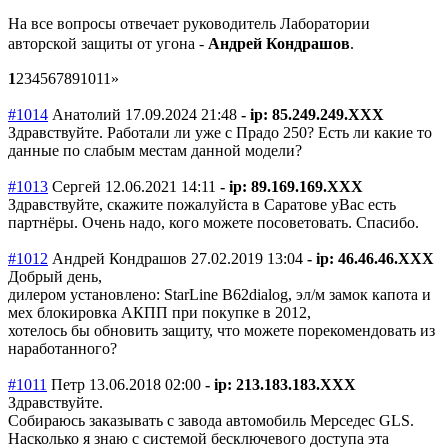
На все вопросы отвечает руководитель Лаборатории
авторской защиты от угона -
Андрей Кондрашов
.
1
2
3
4
5
6
7
8
9
10
11
»
#1014
Анатолий
17.09.2024 21:48
- ip: 85.249.249.XXX
Здравствуйте. Работали ли уже с Прадо 250? Есть ли какие то
данные по слабым местам данной модели?
#1013
Сергей
12.06.2021 14:11
- ip: 89.169.169.XXX
Здравствуйте, скажите пожалуйста в Саратове уВас есть
партнёры. Очень надо, кого можете посоветовать. Спасибо.
#1012
Андрей Кондрашов
27.02.2019 13:04
- ip: 46.46.46.XXX
Добрый день,
дилером установлено: StarLine B62dialog, эл/м замок капота и
мех блокировка АКПП при покупке в 2012,
хотелось бы обновить защиту, что можете порекомендовать из
наработанного?
#1011
Петр
13.06.2018 02:00
- ip: 213.183.183.XXX
Здравствуйте.
Собираюсь заказывать с завода автомобиль Мерседес GLS.
Насколько я знаю с системой бесключевого доступа эта