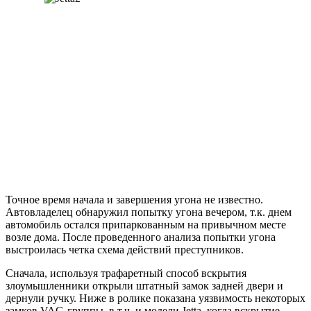
Точное время начала и завершения угона не известно.
Автовладелец обнаружил попытку угона вечером, т.к. днем
автомобиль остался припаркованным на привычном месте
возле дома. После проведенного анализа попытки угона
выстроилась четка схема действий преступников.
Сначала, используя трафаретный способ вскрытия
злоумышленники открыли штатный замок задней двери и
дернули ручку. Ниже в ролике показана уязвимость некоторых
замков VAG-группы, в т.ч. и модели Jetta, когда вскрытие