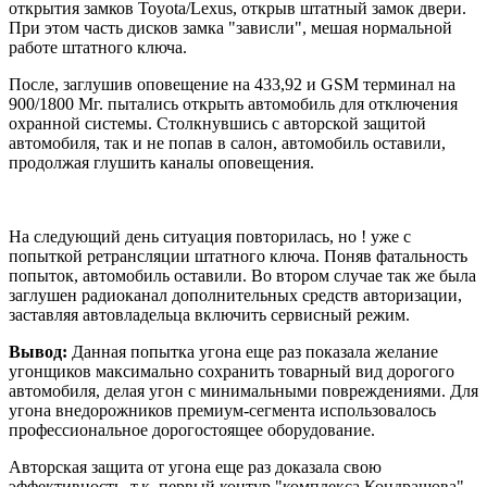
открытия замков Toyota/Lexus, открыв штатный замок двери.
При этом часть дисков замка "зависли", мешая нормальной
работе штатного ключа.
После, заглушив оповещение на 433,92 и GSM терминал на
900/1800 Мг. пытались открыть автомобиль для отключения
охранной системы. Столкнувшись с авторской защитой
автомобиля, так и не попав в салон, автомобиль оставили,
продолжая глушить каналы оповещения.
На следующий день ситуация повторилась, но ! уже с
попыткой ретрансляции штатного ключа. Поняв фатальность
попыток, автомобиль оставили. Во втором случае так же была
заглушен радиоканал дополнительных средств авторизации,
заставляя автовладельца включить сервисный режим.
Вывод:
Данная попытка угона еще раз показала желание
угонщиков максимально сохранить товарный вид дорогого
автомобиля, делая угон с минимальными повреждениями. Для
угона внедорожников премиум-сегмента использовалось
профессиональное дорогостоящее оборудование.
Авторская защита от угона еще раз доказала свою
эффективность, т.к. первый контур "комплекса Кондрашова"